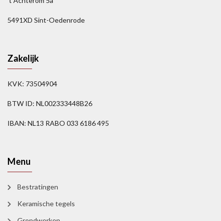
’t Achterom 5a
5491XD Sint-Oedenrode
Zakelijk
KVK: 73504904
BTW ID: NL002333448B26
IBAN: NL13 RABO 033 6186 495
Menu
Bestratingen
Keramische tegels
Grondwerken