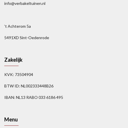
info@verbakeltuinen.nl
’t Achterom 5a
5491XD Sint-Oedenrode
Zakelijk
KVK: 73504904
BTW ID: NL002333448B26
IBAN: NL13 RABO 033 6186 495
Menu