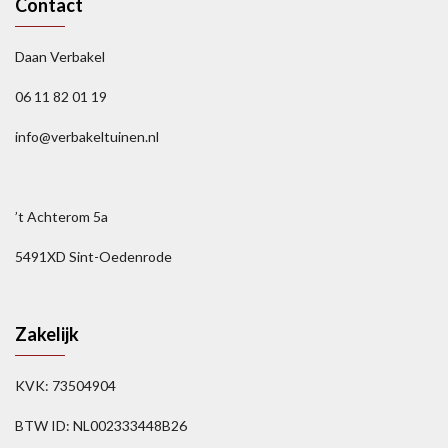
Contact
Daan Verbakel
06 11 82 01 19
info@verbakeltuinen.nl
’t Achterom 5a
5491XD Sint-Oedenrode
Zakelijk
KVK: 73504904
BTW ID: NL002333448B26