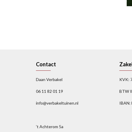
Contact
Zakel
Daan Verbakel
KVK: 
06 11 82 01 19
BTW I
info@verbakeltuinen.nl
IBAN:
’t Achterom 5a