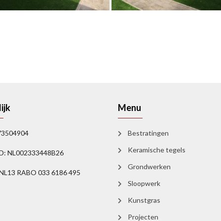
ijk
Menu
73504904
Bestratingen
Keramische tegels
D: NL002333448B26
Grondwerken
 NL13 RABO 033 6186 495
Sloopwerk
Kunstgras
Projecten